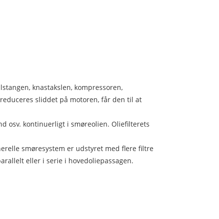
ejlstangen, knastakslen, kompressoren,
educeres sliddet på motoren, får den til at
d osv. kontinuerligt i smøreolien. Oliefilterets
nerelle smøresystem er udstyret med flere filtre
arallelt eller i serie i hovedoliepassagen.