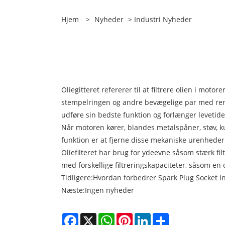
Hjem
>
Nyheder
>
Industri Nyheder
Oliegitteret refererer til at filtrere olien i m
stempelringen og andre bevægelige par med ren ol
udføre sin bedste funktion og forlænger levetide
Når motoren kører, blandes metalspåner, støv, kuls
funktion er at fjerne disse mekaniske urenheder 
Oliefilteret har brug for ydeevne såsom stærk fil
med forskellige filtreringskapaciteter, såsom en o
Tidligere:
Hvordan forbedrer Spark Plug Socket I
Næste:
Ingen nyheder
Facebook
X
WhatsApp
Pinterest
LinkedIn
Share