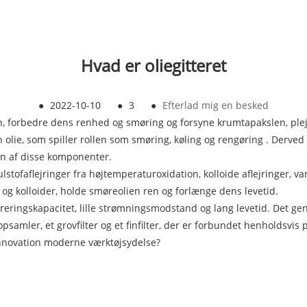
Hvad er oliegitteret
●
2022-10-10
●
3
●
Efterlad mig en besked
otoren, forbedre dens renhed og smøring og forsyne krumtapakslen, pl
ie, som spiller rollen som smøring, køling og rengøring . Derved r
n af ​​disse komponenter.
tofaflejringer fra højtemperaturoxidation, kolloide aflejringer, van
og kolloider, holde smøreolien ren og forlænge dens levetid.
treringskapacitet, lille strømningsmodstand og lang levetid. Det ge
psamler, et grovfilter og et finfilter, der er forbundet henholdsvis p
nnovation moderne værktøjsydelse?